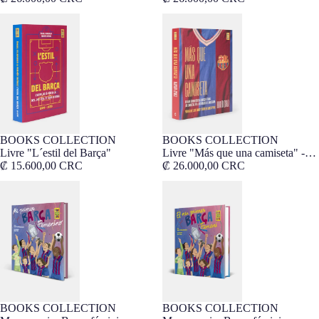
Livre "L´estil del Barça"
Livre "Más que una camiseta" -
Espagnol
BOOKS COLLECTION
BOOKS COLLECTION
Livre "L´estil del Barça"
Livre "Más que una camiseta" -
₡ 15.600,00 CRC
Espagnol
₡ 26.000,00 CRC
Mon premier Barça féminin
Mon premier Barça féminin -
Catalan
BOOKS COLLECTION
BOOKS COLLECTION