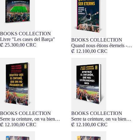
BOOKS COLLECTION
Livre "Les cases del Barça"
BOOKS COLLECTION
₡ 25.300,00 CRC
Quand nous étions éternels -
Catalan
₡ 12.100,00 CRC
Serre ta ceinture, on va bien
Serre ta ceinture, on va bien
s'amuser - Catalán
s'amuser
BOOKS COLLECTION
BOOKS COLLECTION
Serre ta ceinture, on va bien
Serre ta ceinture, on va bien
s'amuser - Catalán
₡ 12.100,00 CRC
s'amuser
₡ 12.100,00 CRC
Livre "El clàssic"
Livre "El clásico"