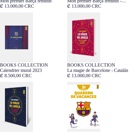
Mon premier Barça féminin
Mon premier Barça féminin -
₡ 13.000,00 CRC
Catalan
₡ 13.000,00 CRC
Calendrier mural 2023
La magie de Barcelone - Catalán
BOOKS COLLECTION
BOOKS COLLECTION
Calendrier mural 2023
La magie de Barcelone - Catalán
₡ 8.500,00 CRC
₡ 13.000,00 CRC
La magie de Barcelone
Carnet de vacances 3ème année
primaire Barça - Catalan