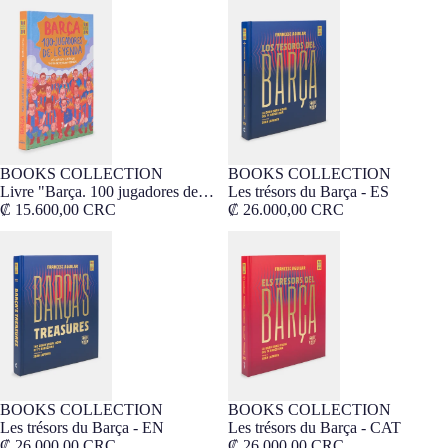
Livre "Barça. 100 jugadores de
Les trésors du Barça - ES
leyenda"
BOOKS COLLECTION
BOOKS COLLECTION
Livre "Barça. 100 jugadores de
Les trésors du Barça - ES
leyenda"
₡ 15.600,00 CRC
₡ 26.000,00 CRC
Les trésors du Barça - EN
Les trésors du Barça - CAT
BOOKS COLLECTION
BOOKS COLLECTION
Les trésors du Barça - EN
Les trésors du Barça - CAT
₡ 26.000,00 CRC
₡ 26.000,00 CRC