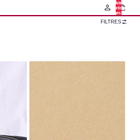
total
d’articles
dans le
panier: 0
FILTRES
Porte-cartes The Club