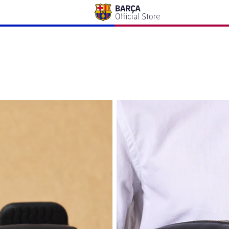
 The Club
Trousse de toilette The Club