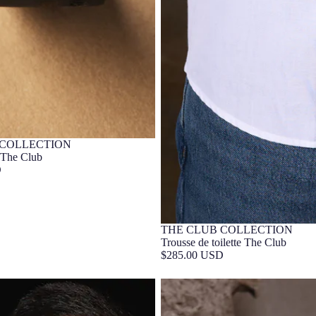
 COLLECTION
lusif
 The Club
D
THE CLUB COLLECTION
CUIR
Barça Exclusif
Trousse de toilette The Club
$285.00 USD
7 Or FC Barcelona
Bracelet 1957 FC Barcelona