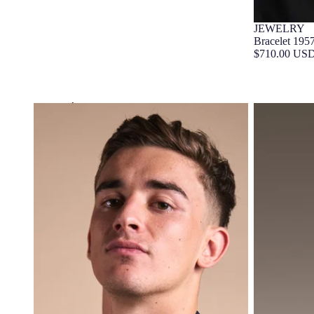
JEWELRY
Bracelet 195
$710.00 US
Insigne Écusson FC Barcelona
Insigne 1957