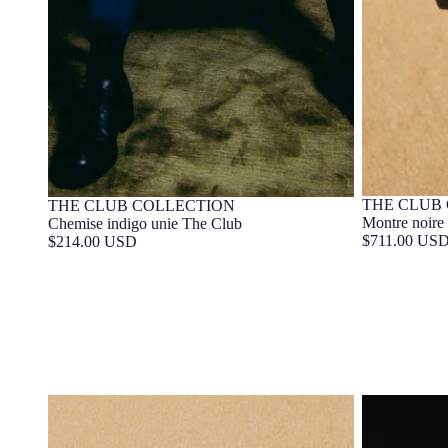
THE CLUB
THE CLUB COLLECTION
Barça Exc
Barça Exclusif
Montre noire
Chemise indigo unie The Club
$711.00 US
$214.00 USD
Portefeuille The Club
Bracelet 195