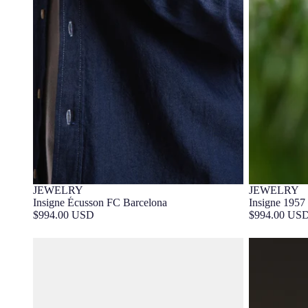
JEWELRY
JEWELRY
Insigne Écusson FC Barcelona
Insigne 1957
$994.00 USD
$994.00 US
Brillant 0,5 Carat FC Barcelona
Brillant 1 Ca