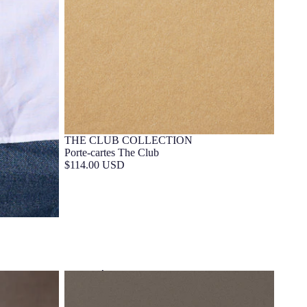
THE CLUB COLLECTION
CUIR
Barça Exclusif
Porte-cartes The Club
$114.00 USD
Insigne Écusson FC Barcelona