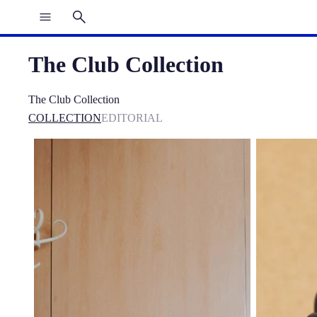
The Club Collection
The Club Collection
COLLECTION
EDITORIAL
Chemise indigo unie The Club
Montre noire