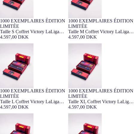
1000 EXEMPLAIRES ÉDITION
1000 EXEMPLAIRES ÉDITION
SIZE S VICTORY BOX
Barça Exclusif
Épuisé
Barça Exclusif
LIMITÉE
LIMITÉE
EXPÉDITION SOUS 2
SIZE M VICTORY BOX
Taille S Coffret Victory LaLiga
Taille M Coffret Victory LaLiga
SEMAINES
25/26 – Édition Limitée
4.597,00 DKK
25/26 – Édition Limitée
4.597,00 DKK
EXPÉDITION SOUS 2
SEMAINES
Taille L Coffret Victory LaLiga
Taille XL Coffret Victory LaLiga
25/26 – Édition Limitée
25/26 – Édition Limitée
1000 EXEMPLAIRES ÉDITION
1000 EXEMPLAIRES ÉDITION
SIZE L VICTORY BOX
Barça Exclusif
Épuisé
Barça Exclusif
LIMITÉE
LIMITÉE
EXPÉDITION SOUS 2
SIZE XL VICTORY BOX
Taille L Coffret Victory LaLiga
Taille XL Coffret Victory LaLiga
SEMAINES
25/26 – Édition Limitée
4.597,00 DKK
25/26 – Édition Limitée
4.597,00 DKK
EXPÉDITION SOUS 2
SEMAINES
Taille 2XL Coffret Victory LaLiga
Taille 3XL Coffret Victory LaLiga
25/26 – Édition Limitée
25/26 – Édition Limitée