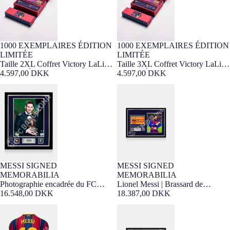
1000 EXEMPLAIRES ÉDITION
1000 EXEMPLAIRES ÉDITION
SIZE 2XL VICTORY BOX
Barça Exclusif
Épuisé
Barça Exclusif
LIMITÉE
LIMITÉE
EXPÉDITION SOUS 2
SIZE 3XL VICTORY BOX
Taille 2XL Coffret Victory LaLiga
Taille 3XL Coffret Victory LaLiga
SEMAINES
25/26 – Édition Limitée
4.597,00 DKK
25/26 – Édition Limitée
4.597,00 DKK
EXPÉDITION SOUS 2
SEMAINES
Photographie encadrée du FC
Lionel Messi | Brassard de
Barcelone signée par Lionel Messi
Capitaine du FC Barcelone Signé
– Vainqueur du Ballon d’Or 2023
et Encadré
MESSI SIGNED
MESSI SIGNED
SIGNED PRODUCT
SIGNED PRODUCT
MEMORABILIA
MEMORABILIA
Photographie encadrée du FC
Lionel Messi | Brassard de
Barcelone signée par Lionel Messi
16.548,00 DKK
Capitaine du FC Barcelone Signé
18.387,00 DKK
– Vainqueur du Ballon d’Or 2023
et Encadré
Lionel Messi | Maillot Domicile
Lionel Messi | Brassard de
Officiel du Barça 2020-21 Signé
Capitaine du FC Barcelone Signé
au Dos
et Encadré