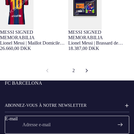
MESSI SIGNED
MESSI SIGNED
SIGNED PRODUCT
SIGNED PRODUCT
MEMORABILIA
MEMORABILIA
Lionel Messi | Maillot Domicile
Lionel Messi | Brassard de
Officiel du Barça 2020-21 Signé
26.660,00 DKK
Capitaine du FC Barcelone Signé
18.387,00 DKK
au Dos
et Encadré
1
2
FC BARCELONA
ABONNEZ-VOUS À NOTRE NEWSLETTER
E-mail