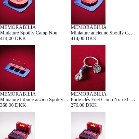
MEMORABILIA
MEMORABILIA
Barça Exclusif
Miniature Spotify Camp Nou
Miniature ancienne Spotify Camp
414,00 DKK
Nou
414,00 DKK
Miniature tribune ancien Spotify
Porte-clés Filet Camp Nou FC
Camp Nou
Barcelona
MEMORABILIA
MEMORABILIA
Barça Exclusif
Miniature tribune ancien Spotify
Porte-clés Filet Camp Nou FC
Camp Nou
368,00 DKK
Barcelona
276,00 DKK
Taille S Coffret Victory LaLiga
Taille M Coffret Victory LaLiga
25/26 – Édition Limitée
25/26 – Édition Limitée