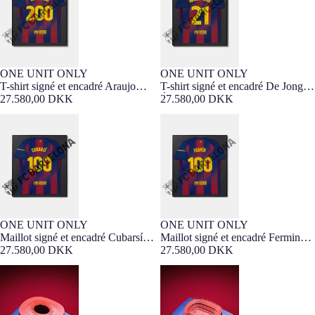
ONE UNIT ONLY
ONE UNIT ONLY
SIGNED PRODUCT
Barça Exclusif
SIGNED PRODUCT
Barça Exclusif
T-shirt signé et encadré Araujo
T-shirt signé et encadré De Jong –
CHINESE NEW YEAR
200 matchs
27.580,00 DKK
Édition Chinese New Year
27.580,00 DKK
Maillot signé et encadré Cubarsí
Maillot signé et encadré Fermin
100 matchs
100 matchs
ONE UNIT ONLY
ONE UNIT ONLY
SIGNED PRODUCT
Barça Exclusif
SIGNED PRODUCT
Barça Exclusif
Maillot signé et encadré Cubarsí
Maillot signé et encadré Fermin
100 matchs
27.580,00 DKK
100 matchs
27.580,00 DKK
Miniature Spotify Camp Nou
Miniature ancienne Spotify Camp
Nou