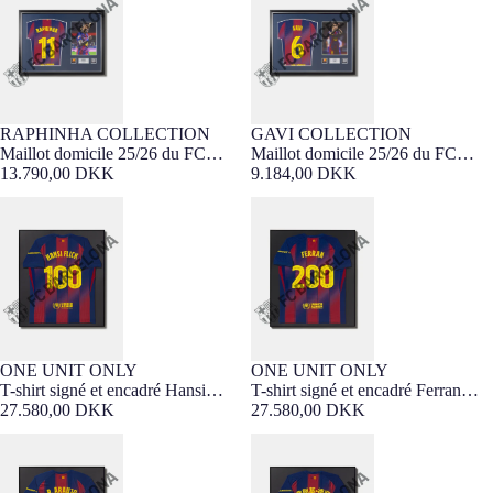
encadré
encadré
RAPHINHA COLLECTION
GAVI COLLECTION
SIGNED PRODUCT
SIGNED PRODUCT
Maillot domicile 25/26 du FC
Maillot domicile 25/26 du FC
NOUVEAUTÉ
NOUVEAUTÉ
Barcelona signé par Raphinha et
13.790,00 DKK
Barcelona signé par Gavi et
9.184,00 DKK
encadré
encadré
T-shirt signé et encadré Hansi
T-shirt signé et encadré Ferran
Flick 100 matchs
Torres 200 matchs
ONE UNIT ONLY
ONE UNIT ONLY
SIGNED PRODUCT
Barça Exclusif
SIGNED PRODUCT
Barça Exclusif
T-shirt signé et encadré Hansi
T-shirt signé et encadré Ferran
Flick 100 matchs
27.580,00 DKK
Torres 200 matchs
27.580,00 DKK
T-shirt signé et encadré Araujo
T-shirt signé et encadré De Jong –
200 matchs
Édition Chinese New Year