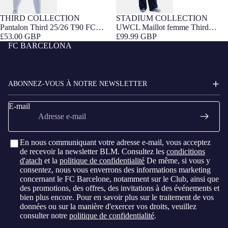
THIRD COLLECTION
STADIUM COLLECTION
FIT FEMME
Pantalon Third 25/26 T90 FC
UWCL Maillot femme Third
Barcelona - Femme
£53.00 GBP
25/26 T90 FC Barcelona
£99.99 GBP
FC BARCELONA
ABONNEZ-VOUS À NOTRE NEWSLETTER
E-mail
En nous communiquant votre adresse e-mail, vous acceptez
de recevoir la newsletter BLM. Consultez les
condicitions
d'atach
et la
politique de confidentialité
De même, si vous y
consentez, nous vous enverrons des informations marketing
concernant le FC Barcelone, notamment sur le Club, ainsi que
des promotions, des offres, des invitations à des événements et
bien plus encore. Pour en savoir plus sur le traitement de vos
données ou sur la manière d'exercer vos droits, veuillez
consulter notre
politique de confidentialité
.