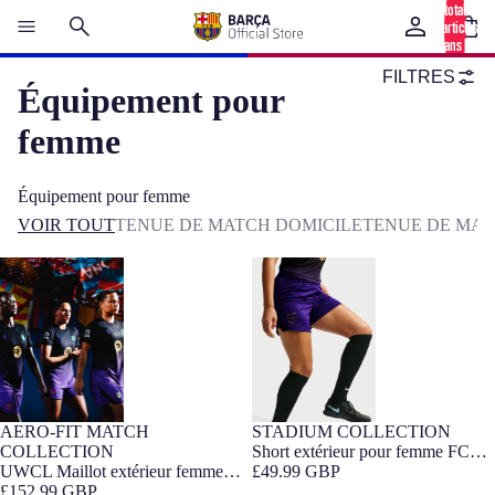
total
d’articles
dans le
panier: 0
FILTRES
Équipement pour
femme
Équipement pour femme
VOIR TOUT
TENUE DE MATCH DOMICILE
TENUE DE MAT
UWCL Maillot extérieur femme
Short extérieur pour femme FC
26/27 FC Barcelona x Kobe
Barcelona x Kobe Bryant 26/27
Bryant - Édition Joueur
AERO-FIT MATCH
STADIUM COLLECTION
NOUVEAUTÉ
Édition Joueur
NOUVEAUTÉ
COLLECTION
Short extérieur pour femme FC
FIT FEMME
UWCL Maillot extérieur femme
Barcelona x Kobe Bryant 26/27
£49.99 GBP
26/27 FC Barcelona x Kobe
£152.99 GBP