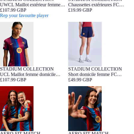
NOUVEAUTÉ
Barça Exclusif
NOUVEAUTÉ
UWCL Maillot extérieur femme
Chaussettes extérieures FC
FIT FEMME
26/27 FC Barcelona x Kobe
£107.99 GBP
Barcelona x Kobe Bryant 26/27
£19.99 GBP
Bryant
Rep your favourite player
UCL Maillot femme domicile
Short domicile femme FC
26/27 FC Barcelona
Barcelona 26/27
STADIUM COLLECTION
STADIUM COLLECTION
FIT FEMME
Barça Exclusif
UCL Maillot femme domicile
Short domicile femme FC
26/27 FC Barcelona
£107.99 GBP
Barcelona 26/27
£49.99 GBP
UWCL Maillot femme domicile
AITANA | UWCL Maillot femme
26/27 FC Barcelona - Édition
domicile 26/27 FC Barcelona -
Joueur
Édition Joueur
AERO-FIT MATCH
AERO-FIT MATCH