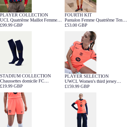
PLAYER COLLECTION
FOURTH KIT
FIT FEMME
UCL Quatrième Maillot Femme
Pantalon Femme Quatrième Tenue
25/26 FC Barcelone
£99.99 GBP
FC Barcelone 25/26
£53.00 GBP
Chaussettes domicile FC
UWCL Women's third jersey
Barcelona 26/27
25/26 FC Barcelona T90 - Player's
Edition
STADIUM COLLECTION
PLAYER SELECTION
FIT FEMME
Édition Joueur
Chaussettes domicile FC
UWCL Women's third jersey
Barcelona 26/27
£19.99 GBP
25/26 FC Barcelona T90 - Player's
£159.99 GBP
Edition
Pantalon Third 25/26 T90 FC
UWCL Maillot femme Third
Barcelona - Femme
25/26 T90 FC Barcelona