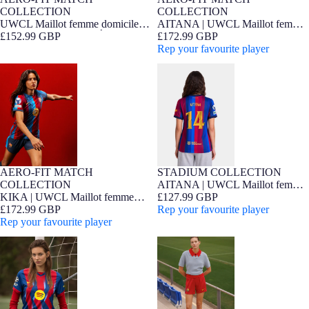
FIT FEMME
Édition Joueur
FIT FEMME
Édition Joueur
COLLECTION
COLLECTION
UWCL Maillot femme domicile
AITANA | UWCL Maillot femme
26/27 FC Barcelona - Édition
£152.99 GBP
domicile 26/27 FC Barcelona -
£172.99 GBP
Joueur
Édition Joueur
Rep your favourite player
KIKA | UWCL Maillot femme
AITANA | UWCL Maillot femme
domicile 26/27 FC Barcelona -
domicile 26/27 FC Barcelona
Édition Joueur
STADIUM COLLECTION
AERO-FIT MATCH
FIT FEMME
Barça Exclusif
FIT FEMME
Édition Joueur
AITANA | UWCL Maillot femme
COLLECTION
domicile 26/27 FC Barcelona
£127.99 GBP
KIKA | UWCL Maillot femme
Rep your favourite player
domicile 26/27 FC Barcelona -
£172.99 GBP
Édition Joueur
Rep your favourite player
UCL Quatrième Maillot Femme
Pantalon Femme Quatrième Tenue
25/26 FC Barcelone
FC Barcelone 25/26