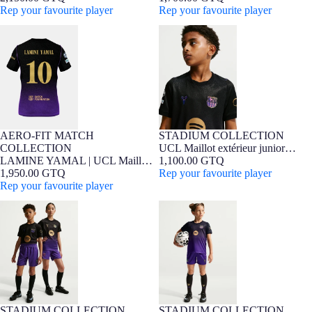
Barcelona x Kobe Bryant -
Rep your favourite player
Bryant - Édition Joueur
Rep your favourite player
Édition Joueur
LAMINE YAMAL | UCL Maillot
UCL Maillot extérieur junior
extérieur junior 26/27 FC
26/27 FC Barcelona x Kobe
Barcelona x Kobe Bryant -
Bryant
Édition Joueur
AERO-FIT MATCH
STADIUM COLLECTION
7-16 ANS
Édition Joueur
NOUVEAUTÉ
7-16 ANS
Barça Exclusif
NOUVEAUTÉ
COLLECTION
UCL Maillot extérieur junior
LAMINE YAMAL | UCL Maillot
26/27 FC Barcelona x Kobe
1,100.00 GTQ
extérieur junior 26/27 FC
1,950.00 GTQ
Bryant
Rep your favourite player
Barcelona x Kobe Bryant -
Rep your favourite player
Édition Joueur
Short extérieur junior FC
Ensemble extérieur pour jeunes
Barcelona x Kobe Bryant 26/27
enfants FC Barcelona x Kobe
Bryant 26/27
STADIUM COLLECTION
STADIUM COLLECTION