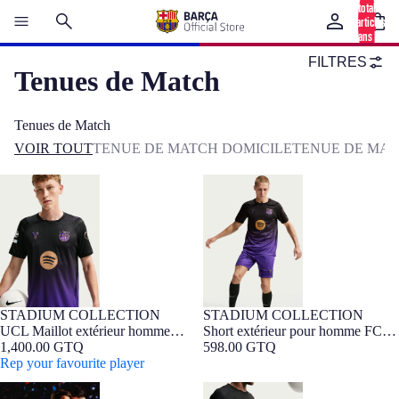
total
d’articles
dans le
panier: 0
FILTRES
Tenues de Match
Tenues de Match
VOIR TOUT
TENUE DE MATCH DOMICILE
TENUE DE MAT
UCL Maillot extérieur homme
Short extérieur pour homme FC
26/27 FC Barcelona x Kobe
Barcelona x Kobe Bryant 26/27
Bryant
STADIUM COLLECTION
STADIUM COLLECTION
NOUVEAUTÉ
Barça Exclusif
NOUVEAUTÉ
UCL Maillot extérieur homme
Short extérieur pour homme FC
26/27 FC Barcelona x Kobe
1,400.00 GTQ
Barcelona x Kobe Bryant 26/27
598.00 GTQ
Bryant
Rep your favourite player
UCL Maillot extérieur homme
Short extérieur pour homme FC