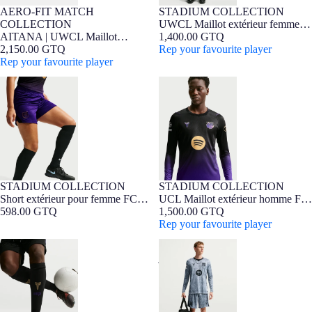
AERO-FIT MATCH
STADIUM COLLECTION
NOUVEAUTÉ
Édition Joueur
NOUVEAUTÉ
Barça Exclusif
COLLECTION
UWCL Maillot extérieur femme
FIT FEMME
FIT FEMME
AITANA | UWCL Maillot
26/27 FC Barcelona x Kobe
1,400.00 GTQ
extérieur femme 26/27 FC
2,150.00 GTQ
Bryant
Rep your favourite player
Barcelona x Kobe Bryant -
Rep your favourite player
Édition Joueur
Short extérieur pour femme FC
UCL Maillot extérieur homme FC
Barcelona x Kobe Bryant 26/27
Barcelona x Kobe Bryant 26/27 -
Long Sleeve
STADIUM COLLECTION
STADIUM COLLECTION
NOUVEAUTÉ
NOUVEAUTÉ
Barça Exclusif
Short extérieur pour femme FC
UCL Maillot extérieur homme FC
Barcelona x Kobe Bryant 26/27
598.00 GTQ
Barcelona x Kobe Bryant 26/27 -
1,500.00 GTQ
Long Sleeve
Rep your favourite player
Chaussettes extérieures FC
UCL Mens away goalkeeper
Barcelona x Kobe Bryant 26/27
jersey 26/27 FC Barcelona x Kobe
Bryant