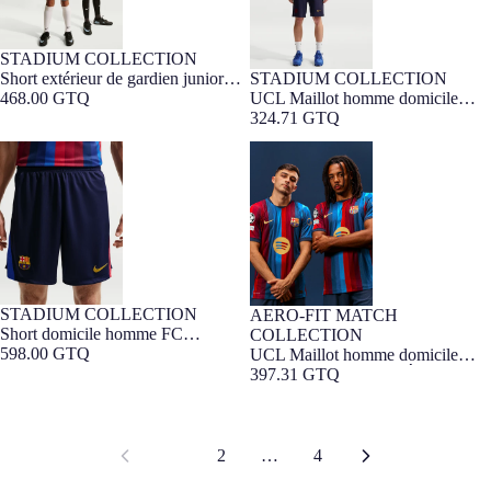
STADIUM COLLECTION
7-16 ANS
NOUVEAUTÉ
Short extérieur de gardien junior
STADIUM COLLECTION
Barça Exclusif
FC Barcelona x Kobe Bryant
468.00 GTQ
UCL Maillot homme domicile
26/27
26/27 FC Barcelona
324.71 GTQ
Short domicile homme FC
UCL Maillot homme domicile
Barcelona 26/27
26/27 FC Barcelona - Édition
Joueur
STADIUM COLLECTION
AERO-FIT MATCH
Édition Joueur
Short domicile homme FC
COLLECTION
Barcelona 26/27
598.00 GTQ
UCL Maillot homme domicile
26/27 FC Barcelona - Édition
397.31 GTQ
Joueur
1
2
…
4