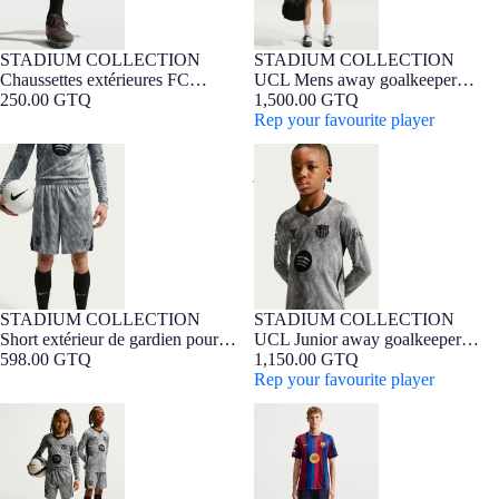
STADIUM COLLECTION
STADIUM COLLECTION
NOUVEAUTÉ
NOUVEAUTÉ
Barça Exclusif
Chaussettes extérieures FC
UCL Mens away goalkeeper
Barcelona x Kobe Bryant 26/27
250.00 GTQ
jersey 26/27 FC Barcelona x Kobe
1,500.00 GTQ
Bryant
Rep your favourite player
Short extérieur de gardien pour
UCL Junior away goalkeeper
homme FC Barcelona x Kobe
jersey 26/27 FC Barcelona x Kobe
Bryant 26/27
Bryant
STADIUM COLLECTION
STADIUM COLLECTION
NOUVEAUTÉ
7-16 ANS
Barça Exclusif
NOUVEAUTÉ
Short extérieur de gardien pour
UCL Junior away goalkeeper
homme FC Barcelona x Kobe
598.00 GTQ
jersey 26/27 FC Barcelona x Kobe
1,150.00 GTQ
Bryant 26/27
Bryant
Rep your favourite player
Short extérieur de gardien junior
UCL Maillot homme domicile
FC Barcelona x Kobe Bryant
26/27 FC Barcelona
26/27