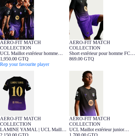
26/27 FC Barcelona x Kobe
Barcelona x Kobe Bryant -
Bryant - Édition Joueur
Édition Joueur 26/27
AERO-FIT MATCH
AERO-FIT MATCH
NOUVEAUTÉ
Édition Joueur
NOUVEAUTÉ
Édition Joueur
COLLECTION
COLLECTION
UCL Maillot extérieur homme
Short extérieur pour homme FC
26/27 FC Barcelona x Kobe
1,950.00 GTQ
Barcelona x Kobe Bryant -
869.00 GTQ
Bryant - Édition Joueur
Rep your favourite player
Édition Joueur 26/27
LAMINE YAMAL | UCL Maillot
UCL Maillot extérieur junior
extérieur homme 26/27 FC
26/27 FC Barcelona x Kobe
Barcelona x Kobe Bryant -
Bryant - Édition Joueur
Édition Joueur
AERO-FIT MATCH
AERO-FIT MATCH
NOUVEAUTÉ
Édition Joueur
7-16 ANS
Édition Joueur
NOUVEAUTÉ
COLLECTION
COLLECTION
LAMINE YAMAL | UCL Maillot
UCL Maillot extérieur junior
extérieur homme 26/27 FC
2,150.00 GTQ
26/27 FC Barcelona x Kobe
1,700.00 GTQ