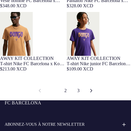
Veste homme FC Barcelona x
Pantalon Nike FC Barcelona x
Kobe Bryant 26/27
$348.00 XCD
Kobe Bryant 26/27
$328.00 XCD
T-shirt Nike FC Barcelona x Kobe
T-shirt Nike junior FC Barcelona
Bryant 26/27
x Kobe Bryant 26/27
AWAY KIT COLLECTION
AWAY KIT COLLECTION
T-shirt Nike FC Barcelona x Kobe
T-shirt Nike junior FC Barcelona
Bryant 26/27
$213.00 XCD
x Kobe Bryant 26/27
$109.00 XCD
1
2
3
FC BARCELONA
ABONNEZ-VOUS À NOTRE NEWSLETTER