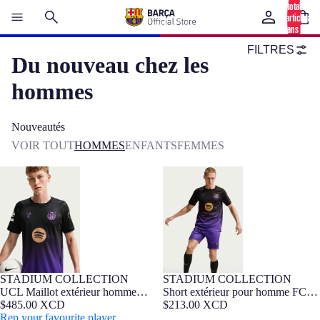
total
d’articles
dans le
panier: 0
FILTRES
Du nouveau chez les
hommes
Nouveautés
VOIR TOUT
HOMMES
ENFANTS
FEMMES
UCL Maillot extérieur homme
Short extérieur pour homme FC
26/27 FC Barcelona x Kobe
Barcelona x Kobe Bryant 26/27
Bryant
STADIUM COLLECTION
STADIUM COLLECTION
NOUVEAUTÉ
Barça Exclusif
NOUVEAUTÉ
UCL Maillot extérieur homme
Short extérieur pour homme FC
26/27 FC Barcelona x Kobe
$485.00 XCD
Barcelona x Kobe Bryant 26/27
$213.00 XCD
Bryant
Rep your favourite player