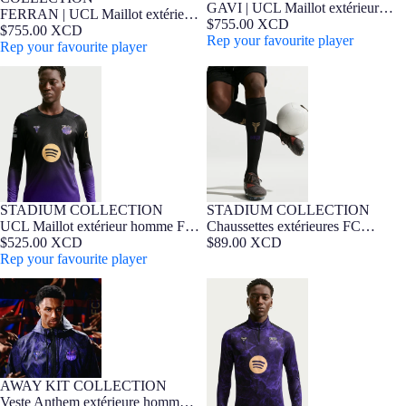
GAVI | UCL Maillot extérieur
FERRAN | UCL Maillot extérieur
homme 26/27 FC Barcelona x
$755.00 XCD
homme 26/27 FC Barcelona x
$755.00 XCD
Kobe Bryant - Édition Joueur
Rep your favourite player
Kobe Bryant - Édition Joueur
Rep your favourite player
UCL Maillot extérieur homme FC
Chaussettes extérieures FC
Barcelona x Kobe Bryant 26/27 -
Barcelona x Kobe Bryant 26/27
Long Sleeve
STADIUM COLLECTION
STADIUM COLLECTION
NOUVEAUTÉ
Barça Exclusif
NOUVEAUTÉ
UCL Maillot extérieur homme FC
Chaussettes extérieures FC
Barcelona x Kobe Bryant 26/27 -
$525.00 XCD
Barcelona x Kobe Bryant 26/27
$89.00 XCD
Long Sleeve
Rep your favourite player
Veste Anthem extérieure homme
Sweat-shirt Pre-Match extérieur
FC Barcelona x Kobe Bryant
homme FC Barcelona x Kobe
26/27
Bryant 26/27
AWAY KIT COLLECTION
NOUVEAUTÉ
Veste Anthem extérieure homme