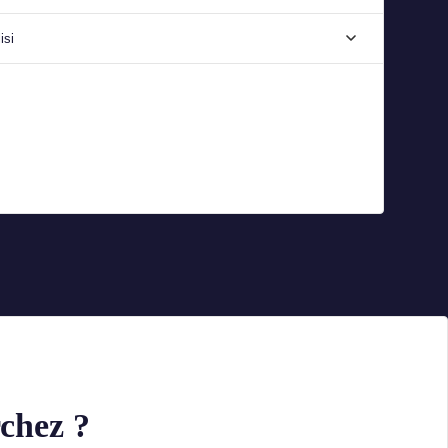
isi
chez ?