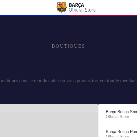
BOUTIQUES
VE TON BARÇA 
outiques dans le monde entier où vous pouvez trouver tout le merchand
Barça Botiga Sp
Official Store
Barça Botiga Ron
Official Store