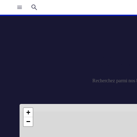
TROU
Recherchez parmi nos b
+
−