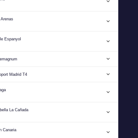
 Arenas
le Espanyol
aremagnum
oport Madrid T4
laga
bella La Cañada
n Canaria