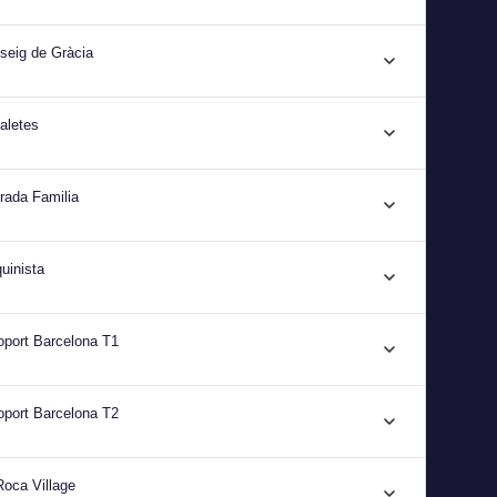
seig de Gràcia
aletes
rada Familia
uinista
oport Barcelona T1
oport Barcelona T2
Roca Village