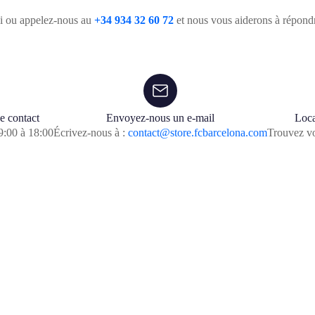
i ou appelez-nous au
+34 934 32 60 72
et nous vous aiderons à répondr
e contact
Envoyez-nous un e-mail
Loca
9:00 à 18:00
Écrivez-nous à :
contact@store.fcbarcelona.com
Trouvez vo
ABONNEZ-VOUS À NOTRE NEWSLETTER