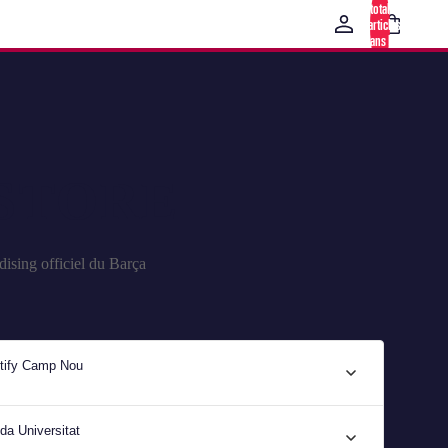
total
d’articles
dans le
panier: 0
STORE
ising officiel du Barça
otify Camp Nou
da Universitat