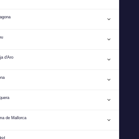
ragona
ou
ja d'Aro
ona
quera
ma de Mallorca
rid