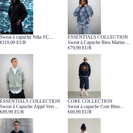
Sweat à capuche Nike FC
ESSENTIALS COLLECTION
Barça Exclusif
Barcelone x Ed Sheeran x Spotify
€119,99 EUR
Sweat à Capuche Bleu Marine
Barça Essentials
€79,99 EUR
Sweat à Capuche Zippé Vert
Sweat à capuche Core Bleu
Barça Essentials
Marine "MÉS QUE UN CLUB"
ESSENTIALS COLLECTION
CORE COLLECTION
Barça Exclusif
Barça Exclusif
Sweat à Capuche Zippé Vert
Sweat à capuche Core Bleu
Barça Essentials
€89,99 EUR
Marine "MÉS QUE UN CLUB"
€69,99 EUR
Sweat zippé bleu marine Barça
Sweat à Capuche Gris Panot
Organic Goals
Barça