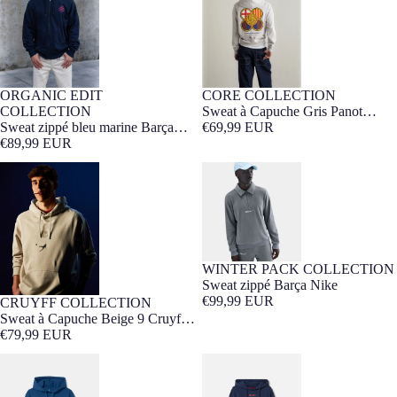
ORGANIC EDIT
CORE COLLECTION
Barça Exclusif
Barça Exclusif
COLLECTION
Sweat à Capuche Gris Panot
Sweat zippé bleu marine Barça
Barça
€69,99 EUR
Organic Goals
€89,99 EUR
Sweat à Capuche Beige 9 Cruyff
Sweat zippé Barça Nike
Barça
WINTER PACK COLLECTION
Sweat zippé Barça Nike
€99,99 EUR
CRUYFF COLLECTION
Barça Exclusif
Sweat à Capuche Beige 9 Cruyff
Barça
€79,99 EUR
Sweat à Capuche Bleu Cruyff
Hoodie Barça Crest bleu marine
Barça