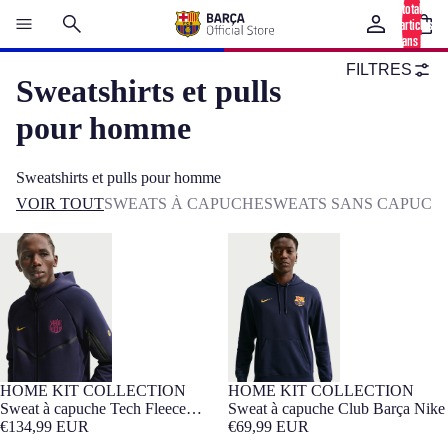
total
d’articles
dans le
panier: 0
FILTRES
Sweatshirts et pulls
pour homme
Sweatshirts et pulls pour homme
VOIR TOUT
SWEATS À CAPUCHE
SWEATS SANS CAPUCH
Sweat à capuche Tech Fleece
Sweat à capuche Club Barça Nike
Barça Nike
HOME KIT COLLECTION
HOME KIT COLLECTION
Sweat à capuche Tech Fleece
Sweat à capuche Club Barça Nike
Barça Nike
€134,99 EUR
€69,99 EUR