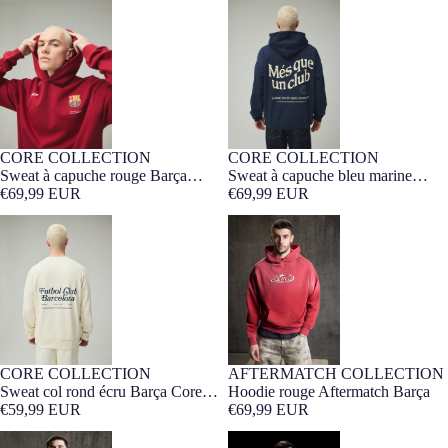
Sweat à capuche rouge Barça
Sweat à capuche bleu marine
Core Anthem
Barça Core
CORE COLLECTION
CORE COLLECTION
NOUVEAUTÉ
Barça Exclusif
NOUVEAUTÉ
Barça Exclusif
Sweat à capuche rouge Barça
Sweat à capuche bleu marine
Core Anthem
€69,99 EUR
Barça Core
€69,99 EUR
Sweat col rond écru Barça Core
Hoodie rouge Aftermatch Barça
Anthem
CORE COLLECTION
AFTERMATCH COLLECTION
NOUVEAUTÉ
Barça Exclusif
Barça Exclusif
Sweat col rond écru Barça Core
Hoodie rouge Aftermatch Barça
Anthem
€59,99 EUR
€69,99 EUR
Sweat à Capuche Gris Aftermatch
Sweat à Capuche Grey Racing