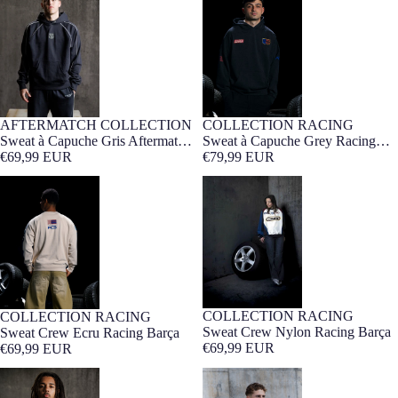
Barça
Barça
COLLECTION RACING
AFTERMATCH COLLECTION
Unités limitées
Barça Exclusif
Épuisé
Barça Exclusif
Sweat à Capuche Grey Racing
Sweat à Capuche Gris Aftermatch
Barça
€79,99 EUR
Barça
€69,99 EUR
Sweat Crew Ecru Racing Barça
Sweat Crew Nylon Racing Barça
COLLECTION RACING
COLLECTION RACING
Unités limitées
Barça Exclusif
Unités limitées
Barça Exclusif
Sweat Crew Nylon Racing Barça
Sweat Crew Ecru Racing Barça
€69,99 EUR
€69,99 EUR
Sweat Bleu Aftermatch Barça
Sweat zippé noir Barça Organic
Goals