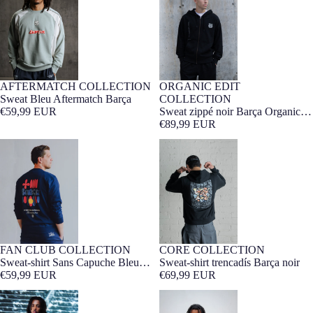
AFTERMATCH COLLECTION
ORGANIC EDIT
Barça Exclusif
Barça Exclusif
Sweat Bleu Aftermatch Barça
COLLECTION
€59,99 EUR
Sweat zippé noir Barça Organic
Goals
€89,99 EUR
Sweat-shirt Sans Capuche Bleu
Sweat-shirt trencadís Barça noir
Marine Fan Club Barça
FAN CLUB COLLECTION
CORE COLLECTION
Barça Exclusif
Barça Exclusif
Sweat-shirt Sans Capuche Bleu
Sweat-shirt trencadís Barça noir
Marine Fan Club Barça
€59,99 EUR
€69,99 EUR
Sweat à capuche Nike FC
Sweat à Capuche Bleu Marine
Barcelone x Ed Sheeran x Spotify
Barça Essentials