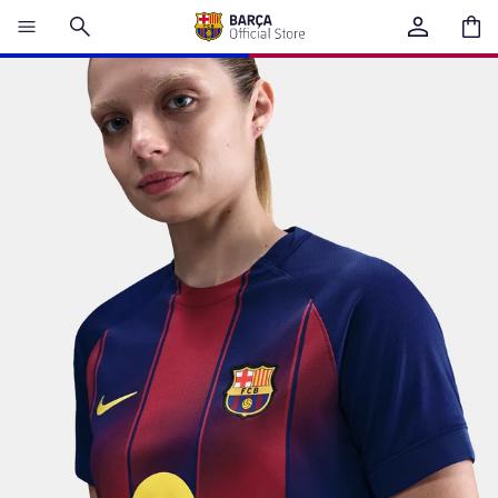
カ
ー
ト
内
の
合
計
ア
イ
テ
ム
数:
0