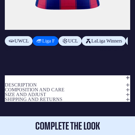
バッジを追加
+
¥3,000.00 JPY
UWCL
Liga F
UCL
LaLiga Winners
小計
¥20,600.00 JPY
DESCRIPTION
COMPOSITION AND CARE
SIZE AND ADJUST
SHIPPING AND RETURNS
COMPLETE THE LOOK