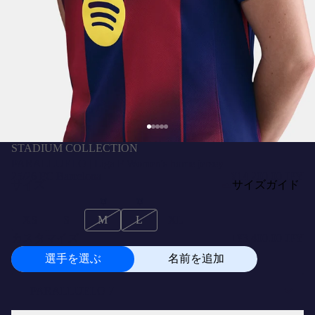
STADIUM COLLECTION
PARALLUELO | Liga F Women's home jersey
25/26 FC Barcelona
¥14,200.00 JPY
サイズ
サイズガイド
XS
S
M
L
XL
カスタマイズ
+
¥3,400.00 JPY
選手を選ぶ
名前を追加
選
手
を