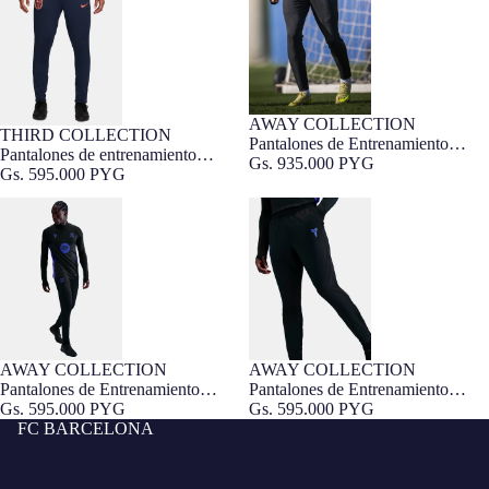
Barcelona
Barcelona x Kobe Bryant –
Edición Jugador
AWAY COLLECTION
THIRD COLLECTION
Pantalones de Entrenamiento
Pantalones de entrenamiento
Segunda Equipación FC
Gs. 935.000 PYG
tercera equipación 25/26 T90 FC
Gs. 595.000 PYG
Barcelona x Kobe Bryant –
Barcelona
Edición Jugador
Pantalones de Entrenamiento
Pantalones de Entrenamiento
Segunda Equipación FC
Segunda Equipación FC
Barcelona x Kobe Bryant
Barcelona x Kobe Bryant
AWAY COLLECTION
AWAY COLLECTION
Pantalones de Entrenamiento
Pantalones de Entrenamiento
Segunda Equipación FC
Gs. 595.000 PYG
Segunda Equipación FC
Gs. 595.000 PYG
Barcelona x Kobe Bryant
FC BARCELONA
Barcelona x Kobe Bryant