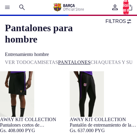
Total de
artículos
en el
carrito: 0
FILTROS
Pantalones para
hombre
Entrenamiento hombre
VER TODO
CAMISETAS
PANTALONES
CHAQUETAS Y SU
Pantalones cortos de
Pantalón de entrenamiento de la
entrenamiento de la segunda
segunda equipación de hombre FC
equipación de hombre FC
Barcelona x Kobe Bryant 26/27
Barcelona x Kobe Bryant 26/27
AWAY KIT COLLECTION
AWAY KIT COLLECTION
NOVEDAD
NOVEDAD
Pantalones cortos de
Pantalón de entrenamiento de la
entrenamiento de la segunda
Gs. 408.000 PYG
segunda equipación de hombre FC
Gs. 637.000 PYG
equipación de hombre FC
Barcelona x Kobe Bryant 26/27