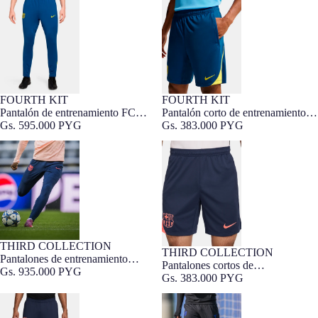
Barcelona 25/26 cuarta equipación
cuarta equipación FC Barcelona
25/26
FOURTH KIT
FOURTH KIT
Barça Exclusivo
Pantalón de entrenamiento FC
Pantalón corto de entrenamiento
Barcelona 25/26 cuarta equipación
Gs. 595.000 PYG
cuarta equipación FC Barcelona
Gs. 383.000 PYG
25/26
Pantalones de entrenamiento
Pantalones cortos de
tercera equipación 25/26 T90 FC
entrenamiento tercera equipación
Barcelona - Edición Jugador
25/26 T90 FC Barcelona
THIRD COLLECTION
THIRD COLLECTION
Pantalones de entrenamiento
Pantalones cortos de
tercera equipación 25/26 T90 FC
Gs. 935.000 PYG
entrenamiento tercera equipación
Gs. 383.000 PYG
Barcelona - Edición Jugador
25/26 T90 FC Barcelona
Pantalones de entrenamiento
Pantalones de Entrenamiento
tercera equipación 25/26 T90 FC
Segunda Equipación FC