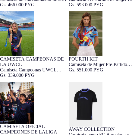
Barcelona 26/27
Gs. 593.000 PYG
segunda equipación de mujer FC
Gs. 466.000 PYG
Barcelona x Kobe Bryant 26/27
Camiseta Campeonas UWCL
Camiseta de Mujer Pre-Partido
2026 Barça
cuarta equipación FC Barcelona
25/26
CAMISETA CAMPEONAS DE
FOURTH KIT
UNISEX COLLECTION
Barça Exclusivo
LA UWCL
Camiseta de Mujer Pre-Partido
CAMPEONAS UWCL
Camiseta Campeonas UWCL
cuarta equipación FC Barcelona
Gs. 551.000 PYG
2026 Barça
Gs. 339.000 PYG
25/26
Camiseta Campeones de LaLiga
Camiseta negra FC Barcelona x
2026 Barça
Kobe Bryant
CAMISETA OFICIAL
UNISEX COLLECTION
Barça Exclusivo
AWAY COLLECTION
CAMPEONES DE LALIGA
Camiseta negra FC Barcelona x