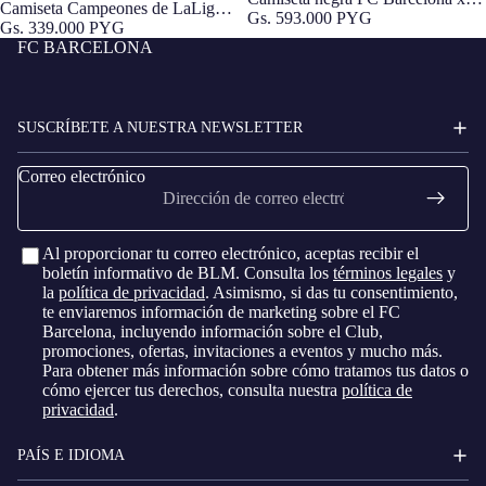
CAMPEONES LALIGA
Camiseta Campeones de LaLiga
Kobe Bryant
Gs. 593.000 PYG
2026 Barça
Gs. 339.000 PYG
FC BARCELONA
SUSCRÍBETE A NUESTRA NEWSLETTER
Correo electrónico
Al proporcionar tu correo electrónico, aceptas recibir el
boletín informativo de BLM. Consulta los
términos legales
y
la
política de privacidad
. Asimismo, si das tu consentimiento,
te enviaremos información de marketing sobre el FC
Barcelona, ​​incluyendo información sobre el Club,
promociones, ofertas, invitaciones a eventos y mucho más.
Para obtener más información sobre cómo tratamos tus datos o
cómo ejercer tus derechos, consulta nuestra
política de
privacidad
.
PAÍS E IDIOMA